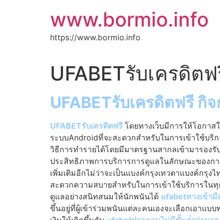
Skip
www.bormio.info
to
content
https://www.bormio.info
UFABETรับเครดิตฟรี
UFABETรับเครดิตฟรี กิจก
UFABETรับเครดิตฟรี
โดยทางเว็บมีการให้โอกาสใ
ระบบAndroidที่จะสะดวกสำหรับในการเข้าใช้บริกา
วิธีการทำรายได้โดยมีมาตรฐานสากลเข้ามารองร
ประสิทธิภาพการบริการการดูแลในลักษณะของการพน
เพิ่มเติมอีกไม่ว่าจะเป็นแบงค์กรุงเทวดาแบงค์กรุง
สะดวกความสบายสำหรับในการเข้าใช้บริการในทุกๆ
ดูแลอย่างสนิทสนมให้นักพนันได้
ufabetทางเข้ามื
ขึ้นอยู่ที่ผู้เข้าร่วมพนันแต่ละคนเองจะเลือกเอาแ