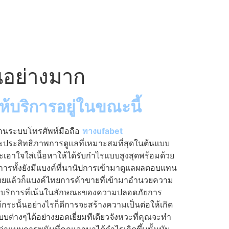
นอย่างมาก
้บริการอยู่ในขณะนี้
่านระบบโทรศัพท์มือถือ
ทางufabet
ะประสิทธิภาพการดูแลที่เหมาะสมที่สุดในต้นแบบ
จะเอาใจใส่เนื้อหาให้ได้รับกำไรแบบสูงสุดพร้อมด้วย
รทั้งยังมีแบงค์ที่นานัปการเข้ามาดูแลผลตอบแทน
ยแล้วก็แบงค์ไทยการค้าขายที่เข้ามาอำนวยความ
ารบริการที่เน้นในลักษณะของความปลอดภัยการ
ระนั้นอย่างไรก็ดีการจะสร้างความเป็นต่อให้เกิด
บต่างๆได้อย่างยอดเยี่ยมทีเดียวจังหวะที่คุณจะทำ