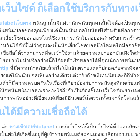
็บไซต์ ก็เลือกใช้บริการกับทางเว
ufabetเว็บตรง
พนันถูกนั้นมีแต่ว่านักพนันทุกคนนั้นไม่ต้องเป็นทุกข์
ล่นพนันบอลของคุณเพียงแค่นั้นพนันบอลโบนัสฟรีสำหรับเพื่อการจ่
ักเสี่ยงโชคบอลออนไลน์ซึ่งสามารถนำไปต่อยอดสำหรับการสร้างรา
ันได้ดังนี้ไม่ว่าคุณจะเป็นนักเสี่ยงโชคบอลมือใหม่หรือมืออาชีพก็ม
ชื่อถือได้ว่าสามารถที่จะเข้าใช้งานด้วยความสบายอกบันเทิงใจ
อย่างไม่น่าเชื่ออย่างนี้ก็ได้ผลสำเร็จพลอยได้ที่คุณนักการพนันบอ
ntip
ที่มีความนำสมัยแล้วก็ไม่เป็นอันตรายและก็ปลอดภัยจากมิจฉ
พียงแค่ให้พนันบอลเพียงอย่างเดียวแต่ว่ายังก๊าซมีเทนนิสและก็กีฬาช
แล้วก็มีความครบครันในเรื่องที่เกี่ยวข้องกับการพนันสูงที่สุดเว็บ
ักพนันพนันบอลเพราะอะไรถึงจำเป็นต้องชี้แนะเว็บไซต์เพราะเหตุว่
ล่นการพนันอย่างดีเยี่ยมแค่เพียงมีอินเตอร์เน็ตรวมทั้งสมาร์ตโฟนแ
ด้มีความเชื่อถือได้
วค่ะ
ทางเข้าเอเย่นufabet
และก็เว็บไซต์นี้เป็นเว็บไซต์ที่ปลอดภั
ป็นต่อให้เกิดขึ้นอยู่ที่ผู้เข้าร่วมพนันแต่ละคนเองจะเลือกเอาแบบ 