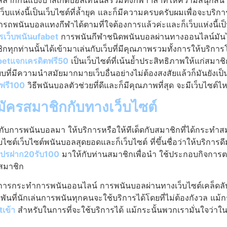
ทั้งบอลสลากกินแบ่งบาสเกตบอลเทนนิสรวมทั้งกีฬาฯลฯที่ให้ความสนุก
็บแห่งนี้เป็นเว็บไซต์ที่ล้ำยุค และก็มีความครบครับผมเพื่อจะบริการน
พนันบอลแทงกีฬาได้ตามที่ใจต้องการแล้วค่ะและก็เว็บแห่งนี้เป็นเ
รเว็บพนันufabet
การพนันกีฬาชนิดพนันบอลผ่านทางออนไลน์มันได
ทุกท่านนั้นได้เข้ามาเล่นกับเว็บที่มีคุณภาพรวมทั้งการให้บริกา
betแจกเครดิตฟรี50
เป็นเว็บไซต์ที่เน้นย้ำประสิทธิภาพให้แก่สมาช
ที่มีความนำสมัยมากมายเว็บอื่นอย่างไม่ต้องสงสัยแล้วก็มันยังเป็น
ฟรี100
วิธีพนันบอลตัวช่วยที่ดีและก็มีคุณภาพที่สุด จะมีเว็บไซต์
มัครสมาชิกกับทางเว็บไซต์
ยวกับการพนันบอลมา ให้บริการหรือให้ทีเด็ดกับสมาชิกที่ได้กระทำ
บไซต์เว็บไซต์พนันบอลสุดยอดและก็เว็บไซต์ ที่ขึ้นชื่อว่าให้บริก
โปรฝาก20รับ100
มาให้กับท่านสมาชิกเพื่อนำ ใช้ประกอบกิจการ
นสมาชิก
อการกระทำการพนันออนไลน์ การพนันบอลผ่านทางเว็บไซต์เคล็ดลั
นที่นักเล่นการพนันทุกคนจะใช้บริการได้โดยที่ไม่ต้องกังวล แม้กระท
เข้า
สำหรับในการที่จะใช้บริการได้ แม้กระนั้นพวกเรามั่นใจว่าในข