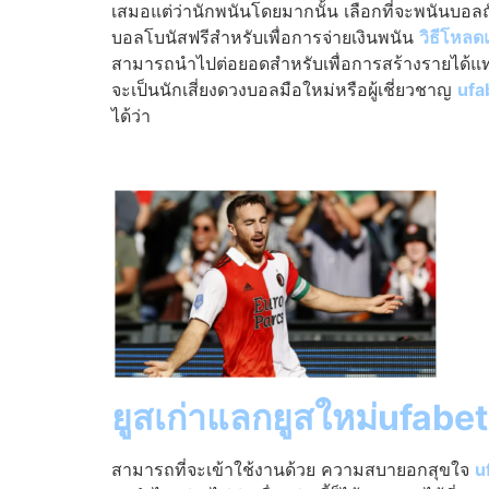
เสมอแต่ว่านักพนันโดยมากนั้น เลือกที่จะพนันบอลถ
บอลโบนัสฟรีสำหรับเพื่อการจ่ายเงินพนัน
วิธีโหล
สามารถนำไปต่อยอดสำหรับเพื่อการสร้างรายได้แทงแ
จะเป็นนักเสี่ยงดวงบอลมือใหม่หรือผู้เชี่ยวชาญ
ufa
ได้ว่า
ยูสเก่าแลกยูสใหม่ufabet
สามารถที่จะเข้าใช้งานด้วย ความสบายอกสุขใจ
u