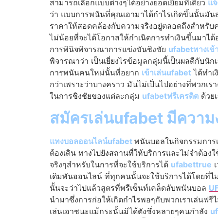
สามารถเลือกแบบต่างๆได้อย่างยอดเยี่ยมทีเดียว
แจ
ว่า แบบการพนันที่คุณเอามาได้กำไรเกิดขึ้นนั้นมั
ราคาให้สอดคล้องกับความจริงอยู่ตลอดถึงสำหรั
ไม่น้อยที่จะได้โอกาสให้กำเนิดการทำเงินขึ้นมาไ
การพินิจพิจารณาการแข่งขันชิงชัย
ufabetทางเข้า
พิจารณาว่า เป็นเยี่ยงไรข้อมูลกลุ่มนี้เป็นผลดีกั
การพนันคนใหม่นั้นที่อยาก
เข้าเล่นufabet
ได้ทำเง
กว่าเพราะว่าบางคราว มันไม่เป็นไปอย่างที่พวกเราค
ในการชิงชัยของแต่ละกลุ่ม
ufabetฟรีเครดิต
ด้วยเ
สมัครเล่นufabet มีควา
แทงบอลออนไลน์ufabet
พนันบอลในกิจกรรมการเดิ
ต้องเดิน ทางไปยังสถานที่ให้บริการและไม่จำต้อ
จริงๆสำหรับในการที่จะใช้บริการได้
ufabettrue
เ
เดิมพันออนไลน์ ที่ทุกคนนั้นจะใช้บริการได้โดยที
นั้นจะว่าไปแล้วสูตรที่พรีเซ็นท์เคล็ดลับพนันบอล
UF
นำมาซึ่งการก่อให้เกิดกำไรพอๆกับพวกเราเล่นฟรีไ
เล่นเอาชนะแม้กระนั้นมิได้ตังซึ่งหลายๆคนกำลัง
u