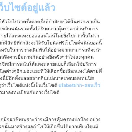
็บไซต์อยู่แล้ว
หัวใจไปว่าครึ่งต่อครึ่งที่กำลังจะได้นั้นพวกเราเป็น
ายเงินพนันรวมทั้งได้รับความคุ้มราคาสำหรับการ
ยได้แทงแทงบอลออนไลน์โดยยิ่งไปกว่านั้นไม่ว่า
ีสิทธิที่กำลังจะได้รับโบนัสฟรีเว็บไซต์พนันบอลนี้
สำหรับในการวางเดิมพันได้อย่างมากสามารถที่จะนำ
ลจึงควรยิ้มตามกันอย่างยิ่งจริงๆว่าไม่ละทุกคน
าชีพมีการพนันให้แทงหลายแบบก็เลือกใช้บริการ
นิดต่างๆอีกเยอะแยะที่ให้เลือกซื้อเลือกแทงได้ตามที่
แห่งนี้มีอีกทั้งบอลสลากกินแบ่งบาสเกตบอลเทนนิส
าเว็บไซต์แห่งนี้เป็นเว็บไซต์
ufabetฝาก-ถอนเร็ว
ล้วมาลงทะเบียนกับทางเว็บไซต์
ยจากมิจฉาชีพเพราะว่าจะมีการคุ้มครองปกป้อง อย่าง
พวกนั้นมาสร้างผลกำไรให้เกิดขึ้นได้มากเพียงใดแม้