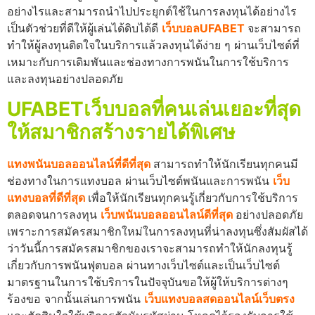
อย่างไรและสามารถนำไปประยุกต์ใช้ในการลงทุนได้อย่างไร
เป็นตัวช่วยที่ดีให้ผู้เล่นได้ดิบได้ดี
เว็บบอลUFABET
จะสามารถ
ทำให้ผู้ลงทุนติดใจในบริการแล้วลงทุนได้ง่าย ๆ ผ่านเว็บไซต์ที่
เหมาะกับการเดิมพันและช่องทางการพนันในการใช้บริการ
และลงทุนอย่างปลอดภัย
UFABETเว็บบอลที่คนเล่นเยอะที่สุด
ให้สมาชิกสร้างรายได้พิเศษ
แทงพนันบอลออนไลน์ที่ดีที่สุด
สามารถทำให้นักเรียนทุกคนมี
ช่องทางในการแทงบอล ผ่านเว็บไซต์พนันและการพนัน
เว็บ
แทงบอลที่ดีที่สุด
เพื่อให้นักเรียนทุกคนรู้เกี่ยวกับการใช้บริการ
ตลอดจนการลงทุน
เว็บพนันบอลออนไลน์ดีที่สุด
อย่างปลอดภัย
เพราะการสมัครสมาชิกใหม่ในการลงทุนที่น่าลงทุนซึ่งสัมผัสได้
ว่าวันนี้การสมัครสมาชิกของเราจะสามารถทำให้นักลงทุนรู้
เกี่ยวกับการพนันฟุตบอล ผ่านทางเว็บไซต์และเป็นเว็บไซต์
มาตรฐานในการใช้บริการในปัจจุบันขอให้ผู้ให้บริการต่างๆ
ร้องขอ จากนั้นเล่นการพนัน
เว็บแทงบอลสดออนไลน์เว็บตรง