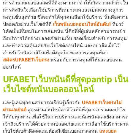
การคำนวณผลบอลสดที่ดีที่จะตามมา ทำให้เกิดความสำเร็จใน
การตัดสินใจเลือกใช้บริการที่เหมาะสมและเป็นหนทางสู่การ
ลงทุนขั้นสุดท้าย ซึ่งจะทำให้ทุกคนเลือกใช้บริการ นั่นคือความ
ปลอดภัยผ่านเว็บไซต์ที่ดี
เว็บพนันบอลออนไลน์อันดับ1
ที่บาร์
โค้ดเป็นที่นิยมในการเล่นพนัน นี่คือที่ที่ผู้เล่นหลักสามารถเข้า
ถึงบริการได้อย่างปลอดภัยผ่านเว็บ ยอดเยี่ยมสำหรับการลงทุน
และทำความคุ้นเคยกับเว็บไซต์ออนไลน์ และอย่าลืมเผื่อไว้
สำหรับโบนัสคาสิโนเพื่อดึงดูดใจ ของการลงทุนที่มา
สมัครUFABETเว็บตรง
พร้อมกับการลงทุนที่ให้ผลตอบแทน
ออนไลน์
UFABETเว็บพนันดีที่สุดpantip เป็น
เว็บไซต์พนันบอลออนไลน์
และผู้เล่นทุกคนสามารถเรียนรู้เกี่ยวกับ
UFABETเว็บตรงไม่
ผ่านเอเย่นต์
สูตรผ่านเว็บไซต์คาสิโนที่ดีที่สุด รวบรวมผลกำไร
ให้กับทุกท่าน เพื่อใช้ในการบริหารและนักพนันและยังสามารถ
เข้าถึงบริการได้ด้วยความปลอดภัยและการเลือกใช้บริการผ่าน
เว็บไซต์เบต้าดึงดูดและต้องมีเซียนบอลมาลงทุน
แทงบอล