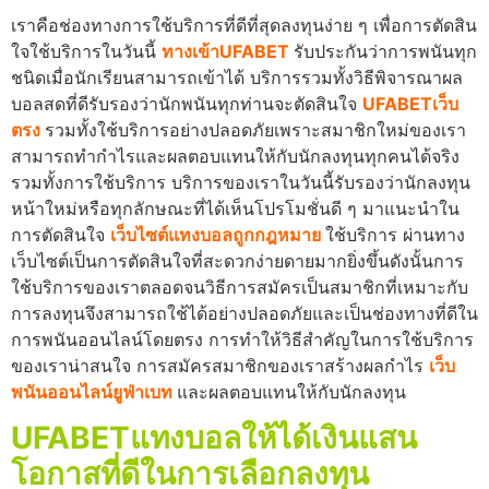
เราคือช่องทางการใช้บริการที่ดีที่สุดลงทุนง่าย ๆ เพื่อการตัดสิน
ใจใช้บริการในวันนี้
ทางเข้าUFABET
รับประกันว่าการพนันทุก
ชนิดเมื่อนักเรียนสามารถเข้าได้ บริการรวมทั้งวิธีพิจารณาผล
บอลสดที่ดีรับรองว่านักพนันทุกท่านจะตัดสินใจ
UFABETเว็บ
ตรง
รวมทั้งใช้บริการอย่างปลอดภัยเพราะสมาชิกใหม่ของเรา
สามารถทำกำไรและผลตอบแทนให้กับนักลงทุนทุกคนได้จริง
รวมทั้งการใช้บริการ บริการของเราในวันนี้รับรองว่านักลงทุน
หน้าใหม่หรือทุกลักษณะที่ได้เห็นโปรโมชั่นดี ๆ มาแนะนำใน
การตัดสินใจ
เว็บไซต์แทงบอลถูกกฎหมาย
ใช้บริการ ผ่านทาง
เว็บไซต์เป็นการตัดสินใจที่สะดวกง่ายดายมากยิ่งขึ้นดังนั้นการ
ใช้บริการของเราตลอดจนวิธีการสมัครเป็นสมาชิกที่เหมาะกับ
การลงทุนจึงสามารถใช้ได้อย่างปลอดภัยและเป็นช่องทางที่ดีใน
การพนันออนไลน์โดยตรง การทำให้วิธีสำคัญในการใช้บริการ
ของเราน่าสนใจ การสมัครสมาชิกของเราสร้างผลกำไร
เว็บ
พนันออนไลน์ยูฟ่าเบท
และผลตอบแทนให้กับนักลงทุน
UFABETแทงบอลให้ได้เงินแสน
โอกาสที่ดีในการเลือกลงทุน