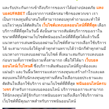
และรับประกันการเข้าถึงบริการของเราได้อย่างปลอดภัย
แทง
บอลUFABET
เนื่องจากการสมัครสมาชิกของพวกเขา เรา
เป็นการลงทุนที่น่าสนใจที่สามารถตอบทุกคำถามและทำให้
แน่ใจว่าคุณได้ตัดสินใจ
เว็บไซต์แทงบอลออนไลน์ที่ดีที่สุด
เลือก
บริการที่ดีที่สุดในวันนี้ ดังนั้นสามารถสัมผัสบริการของเราใน
ขนาดที่ดีที่สุดผ่านเว็บไซต์พนันออนไลน์ที่ดีที่สุดได้แล้ววันนี้
แนวทางการเล่นพนันบอลผ่านเว็บไซต์ที่สามารถเลือกใช้บริการ
ได้ จะสามารถแจ้งให้ลูกค้าทุกท่านทราบได้ว่านักกีฬาทุกท่านมี
แนวทางการแทงบอลผ่านเว็บไซต์ ที่เหมาะสมกับการแทงบอล
ก่อนรวมทั้งการพนันรวมทั้งสามารถ เพื่อให้ได้มา
เว็บบอล
ออนไลน์เว็บไหนดี
ซึ่งบริการเดิมพันออนไลน์ที่ถูกต้องและ
แม่นยำ และวันนี้นวัตกรรมแห่งการลงทุนจะสร้างกำไรและผล
ตอบแทนให้กับนักลงทุนทุกท่านที่สนใจเลือกบอยประธานและ
ตัดสินใจเลือกใช้บริการ ผ่านเว็บไซต์ที่ดีที่สุด
พนันออนไลน์ครบ
วงจร
สำหรับการแทงบอลออนไลน์ บริการของเราจะสามารถ
ให้นักลงทุนได้รู้จักกับการพนันบอลรวมถึงเลือกใช้บริการผ่าน
เว็บไซต์ที่มีคุณภาพสำหรับการพนันออนไลน์