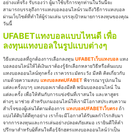
อย่างแท้จริง รับรองว่า ผู้มาใช้บริการทุกท่านในวันนี้จะ
สามารถบรรลุถึงการแทงบอลออนไลน์รวมถึงวิธีการแทงบอล
ผ่านเว็บไซต์ที่ทำให้ผู้ร่วมเล่น บรรลุเป้าหมายการลงทุนของคุณ
วันนี้
UFABETแทงบอลแบบไหนดี เพื่อ
ลงทุนแทงบอลในรูปแบบต่างๆ
วิธีแทงบอลที่ถูกต้องการเลือกลงทุน
UFABETเว็บแทงบอล
แทง
บอลออนไลน์ให้ได้เงินเราต้องรู้จักเลือกหลายวิธีหรือต้นแบบ
แทงบอลออนไลน์ทุกครั้ง เราควรระมัดระวัง มีสติ คิดเกี่ยวกับ
เกมด้วยความสงบ
แทงบอลสดUFABET
พิจารณารูปเกมใน
แต่ละครั้งเบาๆ แทงบอลเราต้องมีสติ พนันบอลออนไลน์ ใน
แต่ละครั้ง เพื่อให้ทันกับการแข่งขันที่เราสนใจ และหาสูตร
ต่างๆ มาช่วย สำหรับเกมออนไลน์ให้เรามีโอกาสประสบความ
สำเร็จของผู้เล่นได้ตามต้องการ
แทงบอลUFABETเว็บตรง
ถ้า
แบ่งได้ดิบได้ดีทุกอย่าง เราก็จะมีโอกาสได้รับผลกำไรกลับมา
จากการลงทุนและการเล่นอย่างปลอดภัยเสมอ เรายินดีให้คำ
ปรึกษาสำหรับผู้ที่สนใจคือรู้จักสูตรแทงบอลออนไลน์ว่าเป็น