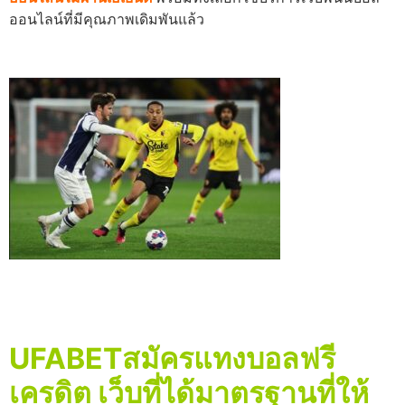
ออนไลน์ที่มีคุณภาพเดิมพันแล้ว
UFABETสมัครแทงบอลฟรี
เครดิต
เว็บที่ได้มาตรฐานที่ให้