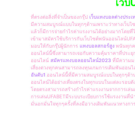
เว็บ
ที่ตรงต่อสิ่งที่จำเป็นของกรุ๊ป
เว็บแทงบอลต่างประเ
มีความสมบูรณ์แบบในทุกๆด้านเพราะว่าทางเว็บไซต์พน
แล้วก็มีการจ่ายกำไรค่าแรงงานได้อย่างมากโดยที่ไม
เข้ามาสมัครใช้บริการกับเว็บไซต์พนันออนไลน์UFAB
มอบให้กับกรุ๊ปผู้นักการ
แทงบอลสกอร์สูง
พนันทุกค
ออนไลน์นี้ซึ่งสามารถเจอกับความคุ้มราคาที่ประย
ออนไลน์
สมัครแทงบอลออนไลน์2023
ที่มีความ
เสี่ยงดวงทุกคนสามารถลงทุนเกมการเดิมพันออนไลน์ไ
อันดับ1
ออนไลน์นี้ที่มีความสมบูรณ์แบบในทุกๆด้าน
ออนไลน์ได้อย่างเที่ยงตรงในทุกแบบในแต่ละรอบดังที
โดยตรงสามารถสร้างกำไรค่าแรงงานจากการเล่นเกมกา
การเล่นUFABETมีระบบระเบียบการใช้แรงงานที่นำ
มั่นอกมั่นใจทุกๆครั้งที่ลงมือวางเดิมพันแนวทางกา