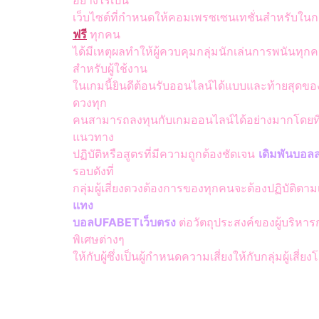
อย่างไรเป็น
เว็บไซต์ที่กำหนดให้คอมเพรซเซนเทชั่นสำหรับในการ
ฟรี
ทุกคน
ได้มีเหตุผลทำให้ผู้ควบคุมกลุ่มนักเล่นการพนันทุกค
สำหรับผู้ใช้งาน
ในเกมนี้ยินดีต้อนรับออนไลน์ได้แบบและท้ายสุดข
ดวงทุก
คนสามารถลงทุนกับเกมออนไลน์ได้อย่างมากโดยที่ไม่
แนวทาง
ปฏิบัติหรือสูตรที่มีความถูกต้องชัดเจน
เดิมพันบอลสด
รอบดังที่
กลุ่มผู้เสี่ยงดวงต้องการของทุกคนจะต้องปฏิบัติตาม
แทง
บอลUFABETเว็บตรง
ต่อวัตถุประสงค์ของผู้บริหา
พิเศษต่างๆ
ให้กับผู้ซึ่งเป็นผู้กำหนดความเสี่ยงให้กับกลุ่มผู้เสี่