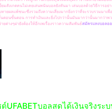
ยี่ยมสังเกตคนไม่เคยเล่นพนันบอลยังหันมา เล่นบอลด้วยวิธีการอย่าง
บทายผลแพ้ชนะซึ่งรวมถึงความเสี่ยงมากยิ่งกว่าที่จะรวบรวมมาเพื่
ตามขั้นตอนขั้นตอน การทำเงินและยิ่งไปกว่านั้นมันมากว่านั้นมาก
ต่างๆผ่ายังต้องให้อีกเพเรื่องราวความสัมพันธ์
สมัครแทงบอลอ
ซต์UFABETบอลสดได้เงินจริงระ