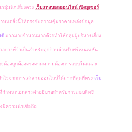
ลุ่มนักเสี่ยงดวง
เว็บแทงบอลออนไลน์ เปิดยูเซอร์
่กำหนดสิ่งนี้ให้ตรงกับความคุ้มราคาแหล่งข้อมูล
นต์
มากมายจำนวนมากด้วยทำให้กลุ่มผู้บริหารเสี่ยง
อย่างที่จำเป็นสำหรับทุกด้านสำหรับพรีเซนเทชั่น
น์จะต้องถูกต้องตรงตามความต้องการแบบในแต่ละ
ับกำไรจากการเล่นเกมออนไลน์ได้มากที่สุดที่ตรง
เว็บ
ไซต์ที่กำหนดเอกสารคำอธิบายสำหรับการมอบสิทธิ
องมีความน่าเชื่อถือ