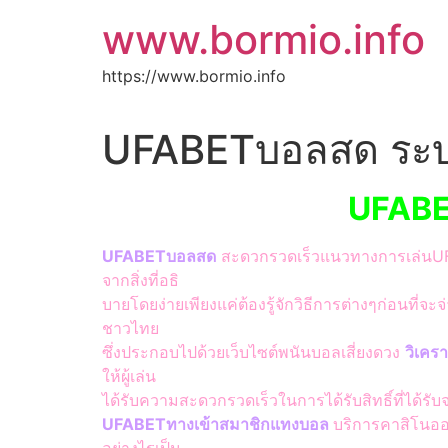
Skip
www.bormio.info
to
content
https://www.bormio.info
UFABETบอลสด ระบบ
UFABET
UFABETบอลสด
สะดวกรวดเร็วแนวทางการเล่นUFAB
จากสิ่งที่อธิ
บายโดยง่ายเพียงแค่ต้องรู้จักวิธีการต่างๆก่อนที่
ชาวไทย
ซึ่งประกอบไปด้วยเว็บไซต์พนันบอลเสี่ยงดวง
วิเคร
ให้ผู้เล่น
ได้รับความสะดวกรวดเร็วในการได้รับสิทธิ์ที่ได้
UFABETทางเข้าสมาชิกแทงบอล
บริการคาสิโนออ