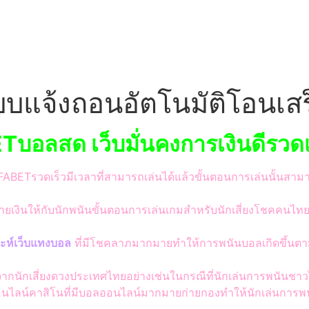
แจ้งถอนอัตโนมัติโอนเสร
บอลสด เว็บมั่นคงการเงินดีรวดเร็
ETรวดเร็วมีเวลาที่สามารถเล่นได้แล้วขั้นตอนการเล่นนั้นสามา
จะจ่ายเงินให้กับนักพนันขั้นตอนการเล่นเกมสำหรับนักเสี่ยงโชคคนไ
าะห์เว็บแทงบอล
ที่มีโชคลาภมากมายทำให้การพนันบอลเกิดขึ้นตาม
รับจากนักเสี่ยงดวงประเทศไทยอย่างเช่นในกรณีที่นักเล่นการพนันช
นไลน์คาสิโนที่มีบอลออนไลน์มากมายก่ายกองทำให้นักเล่นการ