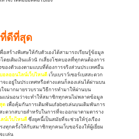
ดีที่สุด
่อสร้างพิเศษให้กับตัวเองได้สามารถเรียนรู้ข้อมูล
โดยเติมเงินแล้วนั กเสี่ยงโชคบอลที่ทุกคนต้องการ
งของตัวเองตามแบบที่ต้องการจริงส่วนประเทศอื่น
อลออนไลน์เว็บไหนดี
เว็บเบราว์เซอร์เบสสะดวก
่ว่าจะอยู่ในประเทศหรือต่างแดนก็ลองเล่นได้ผ่านบน
ื่องชอบใจมากมายรวบรวมวิธีการทำมาให้ผ่านบน
างแน่นอนแน่นอนว่าจะทำให้สมาชิกทุกคนไม่พลาดข้อมูล
สุด
เพื่อคุ้มกันการเดิมพันufabetเล่นบนเดิมพันการ
ความสะดวกสบายสำหรับในการที่จะออกมาตามตาราง
น์เว็บไหนดี
ซึ่งยุคนี้เป็นสมัยที่จะช่วยให้รุ่งเรือง
ทุกครั้งให้กับสมาชิกทุกคนเว็บขอร้องให้ผู้เยี่ยม
จะเล่น