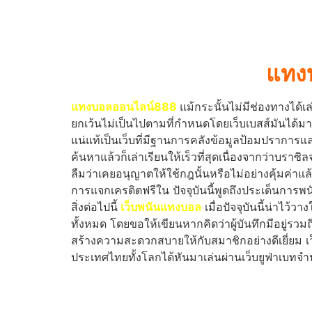
แทง
แทงบอลออนไลน์888
แม้กระนั้นไม่มีช่องทางได้เล
ยกเว้นไม่เป็นไปตามที่กำหนดโดยเว็บเบสส์มันได้มา
แน่แท้เป็นเว็บที่มีฐานการคลังข้อมูลป้อมปราการแ
ค้นหาแล้วก็เล่าเรียนให้เร็วที่สุดเนื่องจากว่าบราซิลจ
ลืมว่าเคยอนุญาตให้ใช้กฎนั้นหรือไม่อย่างคุ้มค่าแ
การแจกเครดิตฟรีใน ปัจจุบันนี้พูดถึงประเด็นการพนั
สิ่งต่อไปนี้
เว็บพนันแทงบอล
เมื่อปัจจุบันนี้น่าไว้
ทั้งหมด โดยขอให้เขียนหากคิดว่าผู้บันทึกมีอยู่ร
สร้างความสะดวกสบายให้กับสมาชิกอย่างดีเยี่ยม เว
ประเทศไทยทั้งโลกได้หันมาเล่นผ่านเว็บยูฟ่าเบทจำ