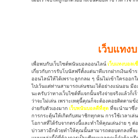
เว็บแทงบ
เพื่อพบกับเว็บไซต์พนันบอลออนไลน์
เว็บแทงบอลเชื่
เกี่ยวกับการรับโบนัสฟรีตั้งแต่นาทีแรกฝากเงินเข้า
ออนไลน์ให้ได้เพราะลูกกลม ๆ นั้นไม่เข้าใครออ
ไปเว้นแต่ท่านสามารถเล่นชนะได้อย่างแน่นอน มีอะ
นะครับว่าทางเว็บไซต์ที่แจกนั้นจริงจ่ายจริงแล้วก
ว่าจะไม่เล่น เพราะเหตุนี้คุณก็จะต้องคอยติดตามข
ง่ายกับตัวเองมาก
เว็บพนันบอลดีที่สุด
ที่จะนำมาซึ่ง
การกระตุ้นให้เกิดกับสมาชิกทุกคน การใช้เวลาเล่นคา
โอกาสที่ได้รับจากตรงนี้และทำให้คุณเล่นง่าย ๆ ต
บ่าวสาวอีกด้วยทำให้คุณนั้นสามารถตอบตกลงที่จะเ
แบบเหล่านี้ผู้ที่ต้องการเป็นเซียนบอลคุณก็จำต้องเรี