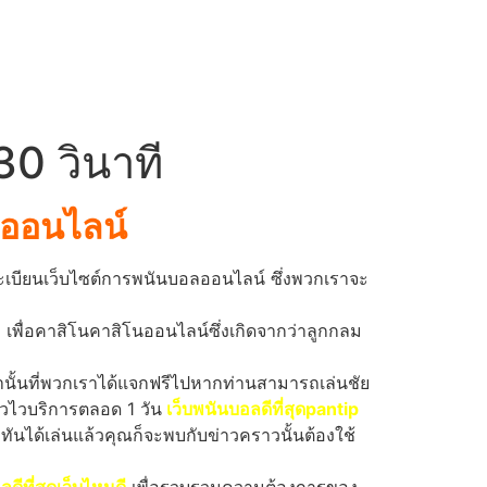
0 วินาที
ันออนไลน์
ะเบียนเว็บไซต์การพนันบอลออนไลน์ ซึ่งพวกเราจะ
 ๆ เพื่อคาสิโนคาสิโนออนไลน์ซึ่งเกิดจากว่าลูกกลม
่านั้นที่พวกเราได้แจกฟรีไปหากท่านสามารถเล่นชัย
็วไวบริการตลอด 1 วัน
เว็บพนันบอลดีที่สุดpantip
ทันได้เล่นแล้วคุณก็จะพบกับข่าวคราวนั้นต้องใช้