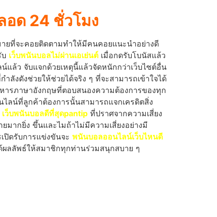
ลอด 24 ชั่วโมง
ากมายที่จะคอยติดตามทำให้มีคนคอยแนะนำอย่างดี
รับ
เว็บพนันบอลไม่ผ่านเอเย่นต์
เมื่อกดรับโบนัสแล้ว
ว จับแจกด้วยเหตุนี้แล้วจัดหนักกว่าเว็บไซต์อื่น
กำลังดังช่วยให้ช่วยได้จริง ๆ ที่จะสามารถเข้าใจได้
ารอาหารภาษาอังกฤษที่ตอบสนองความต้องการของทุก
ไลน์ที่ลูกค้าต้องการนั้นสามารถแจกเครดิตสิ่ง
เว็บพนันบอลดีที่สุดpantip
ที่ปราศจากความเสี่ยง
มากยิ่ง ขึ้นและไมถ้าไม่มีความเสี่ยงอย่างมี
รเปิดรับการแข่งขันจะ
พนันบอลออนไลน์เว็บไหนดี
ด้ผลลัพธ์ให้สมาชิกทุกท่านร่วมสนุกสบาย ๆ