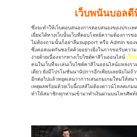
เว็บพนันบอลดี
ซึ่งจะทำให้เว็บตอบสนองการตอบสนองของประเ
เยี่ยมได้ทางเว็บนั้นเว็บที่ตอบโจทย์ความต้องการ
ไม่ต้องถามนั้นก็อย่าลืมsupport หรือ Admin ของท
ซึ่งคอสเมตกันซอร์ดด้วยอย่างยิ่งในการขอรับความช่วย
ง่ายด้วยเนื่องจากทางเว็บไซต์คาสิโนออนไลน์
เว็บ
คนในเว็บที่จะเล่นเว็บไซต์คาสิโนออนไลน์แหล่งรวม
เดียว ยังมีโปรโมชั่นนานัปการอีกเพียบเลยนับไม่ถ
อีกต่อไปแล้วหยุดเล่นว่าการเล่นเกมเกมใหม่ให้สมา
เหตุผลพร้อมด้วยเว็บนี้เบสส์ไม่ต้องดาวน์โหลดเกม
ทำให้สมาชิกทุกท่านเข้ามาทำเงินผ่านบนโทรศัพท์มื