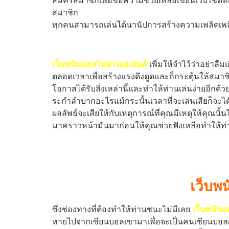
สมัครสมาชิกเพื่อขอความช่วยเหลือเขียนเว็บไซต์
สมาชิก
ทุกคนสามารถเล่นได้นานัปการสร้างความเพลิดเพลิ
เว็บพนันบอลไม่ผ่านเอเย่นต์
เพิ่มให้จำไว้ว่าอย่าล
ตลอดเวลาเพื่อสร้างแรงดึงดูดและก็กระตุ้นให้สมาชิกทุ
โอกาสได้รับสิ่งเหล่านี้และทำให้ท่านเล่นง่ายอีกด้
ระกำลำบากอะไรแม้กระนั้นเวลาที่จะเล่นเสียก็จะได
ผลลัพธ์จะเสียให้กับเหตุการณ์ที่คุณมีเหตุให้คุ
มาคราวหน้ามันมาก่อนให้คุณช่วยฟังเหลือทำให้ท่านม
เว็บพน
ซึ่งช่องทางที่ต้องทำให้ท่านชนะไม่มีเลย
เว็บพนันอ
หายไปจากเซียนบอลเขามาเพื่อจะเป็นคนเซียนบอลเขา