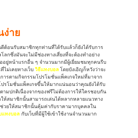
ง่าย
ีต้อนรับสมาชิกทุกท่านที่ได้รับแล้วก็ยังได้รับการ
กซึ่งมันจะไม่มีช่องทางเสี่ยงที่จะต้องทำอย่าง
ออยู่หน้าแรกอื่น ๆ จำนวนมากมีผู้เยี่ยมชมทุกคนรีบ
ีที่ไม่เคยทางเว็บ
วิธีแทงบอล
โดยบังเอิญก็หวังว่าจะ
ำเนินการตามกิจกรรมโปรโมชั่นแพ็คเกจใหม่ที่มาจาก
ับโปรโมชั่นแพ็คเกจขึ้นให้มากแน่นอนว่าคุณยังได้รับ
์นี้ไปตามปกติเนื่องจากของฟรีไม่ต้องการให้ใครชอบกัน
ให้สมาชิกนั้นสามารถเล่นได้หลากหลายแนวทาง
จะช่วยให้สมาชิกนั้นคุ้มค่ากับราคามากบุคคลใน
็บแทงบอล
กับเว็บที่มีผู้ใช้เข้าใช้งานจำนวนมาก