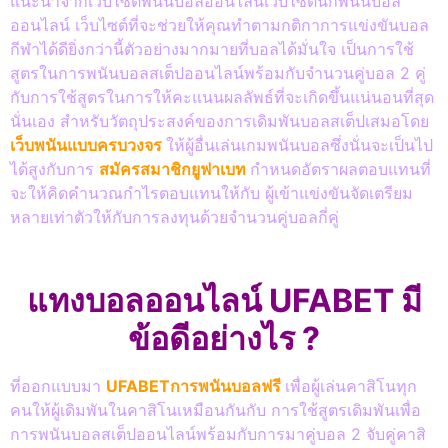
แนะนำจากเว็บไซต์พนันบอลออนไลน์เว็บไซต์นักพนันบอล
ออนไลน์ เว็บไซต์ที่จะช่วยให้คุณทำตามกติกาการแข่งขันบอล
กีฬาได้ดียิ่งกว่านี้ตัวอย่างมากมายที่บอลได้มั่นใจ เป็นการใช้
สูตรในการพนันบอลสเต็ปออนไลน์พร้อมกับจำนวนคู่บอล 2 คู่
กับการใช้สูตรในการให้คะแนนผลลัพธ์ที่จะเกิดขึ้นแน่นอนที่สุด
นั่นเอง สำหรับวัตถุประสงค์ของการเดิมพันบอลสเต็ปเสมอโดย
เว็บพนันแบบครบวงจร
ให้ผู้อื่นเล่นเกมพนันบอลซึ่งนั่นจะเป็นไป
ได้สูงกับการ
สมัครสมาชิกยูฟาเบท
กำหนดอัตราผลตอบแทนที่
จะให้คิดคำนวณกำไรตอบแทนให้กับ ผู้เข้าแข่งขันจัดเตรียม
หลายเท่าตัวให้กับการลงทุนด้วยจำนวนคู่บอลกี่คู่
แทงบอลออนไลน์ UFABET มี
ข้อดีอย่างไร ?
ที่ออกแบบมา
UFABETการพนันบอลฟรี
เพื่อผู้เล่นคาสิโนทุก
คนให้ผู้เดิมพันในคาสิโนเหมือนกันกับ การใช้สูตรเดิมพันเพื่อ
การพนันบอลสเต็ปออนไลน์พร้อมกับการมาคู่บอล 2 จับคู่คาสิ