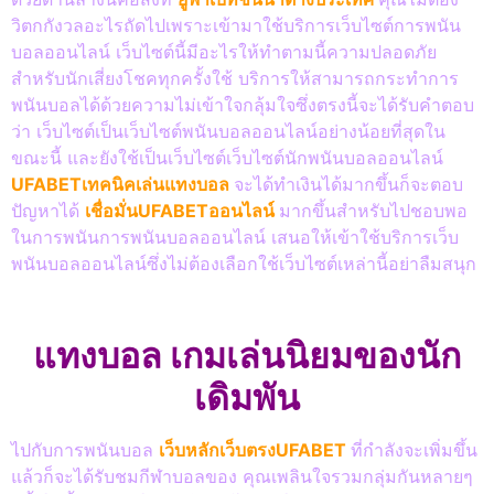
วิตกกังวลอะไรถัดไปเพราะเข้ามาใช้บริการเว็บไซต์การพนัน
บอลออนไลน์ เว็บไซต์นี้มีอะไรให้ทำตามนี้ความปลอดภัย
สำหรับนักเสี่ยงโชคทุกครั้งใช้ บริการให้สามารถกระทำการ
พนันบอลได้ด้วยความไม่เข้าใจกลุ้มใจซึ่งตรงนี้จะได้รับคำตอบ
ว่า เว็บไซต์เป็นเว็บไซต์พนันบอลออนไลน์อย่างน้อยที่สุดใน
ขณะนี้ และยังใช้เป็นเว็บไซต์เว็บไซต์นักพนันบอลออนไลน์
UFABETเทคนิคเล่นแทงบอล
จะได้ทำเงินได้มากขึ้นก็จะตอบ
ปัญหาได้
เชื่อมั่นUFABETออนไลน์
มากขึ้นสำหรับไปชอบพอ
ในการพนันการพนันบอลออนไลน์ เสนอให้เข้าใช้บริการเว็บ
พนันบอลออนไลน์ซึ่งไม่ต้องเลือกใช้เว็บไซต์เหล่านี้อย่าลืมสนุก
แทงบอล เกมเล่นนิยมของนัก
เดิมพัน
ไปกับการพนันบอล
เว็บหลักเว็บตรงUFABET
ที่กำลังจะเพิ่มขึ้น
แล้วก็จะได้รับชมกีฬาบอลของ คุณเพลินใจรวมกลุ่มกันหลายๆ